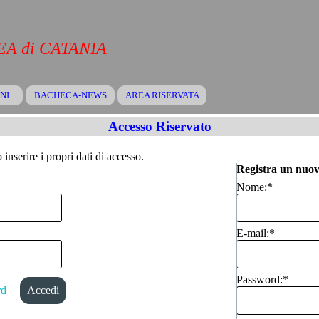
A di CATANIA
Salta menù
NI
BACHECA-NEWS
▼
AREA RISERVATA
▼
▼
Accesso Riservato
inserire i propri dati di accesso.
Registra un nuov
Nome:
*
E-mail:
*
Password:
*
rd