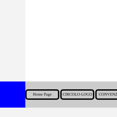
Home Page
CIRCOLO-LOGO
CONVENZ
▼
Torna ai contenuti