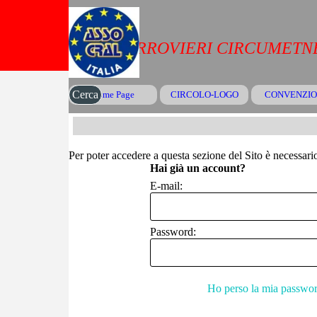
Vai ai contenuti
CRAL FERROVIERI CIRCUMETNE
Cerca
Home Page
CIRCOLO-LOGO
CONVENZIO
▼
Per poter accedere a questa sezione del Sito è necessario 
Hai già un account?
E-mail:
Password:
Ho perso la mia passwo