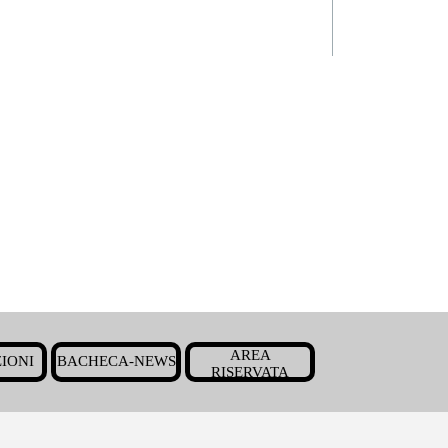
Salta menù
AREA
IONI
BACHECA-NEWS
▼
▼
▼
RISERVATA