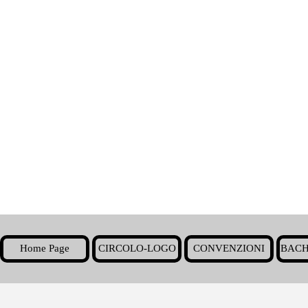
Home Page
CIRCOLO-LOGO
CONVENZIONI
BACH
▼
Torna ai contenuti