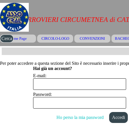
Vai ai contenuti
CRAL FERROVIERI CIRCUMETNEA di CA
Salta menù
Cerca
Home Page
CIRCOLO-LOGO
CONVENZIONI
▼
BACHE
Per poter accedere a questa sezione del Sito è necessario inserire i propr
Hai già un account?
E-mail:
Password:
Ho perso la mia password