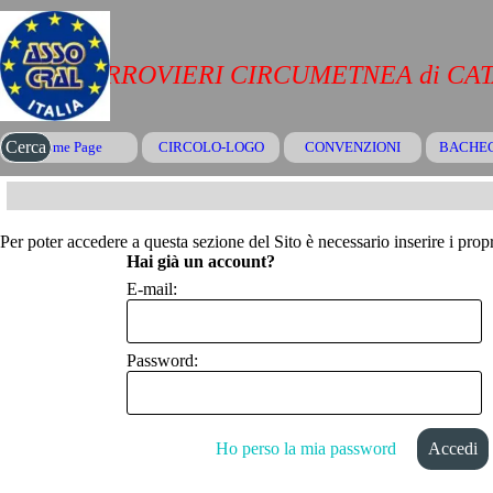
Vai ai contenuti
CRAL FERROVIERI CIRCUMETNEA di CA
Salta menù
Cerca
Home Page
CIRCOLO-LOGO
CONVENZIONI
▼
BACHE
Per poter accedere a questa sezione del Sito è necessario inserire i propr
Hai già un account?
E-mail:
Password:
Ho perso la mia password