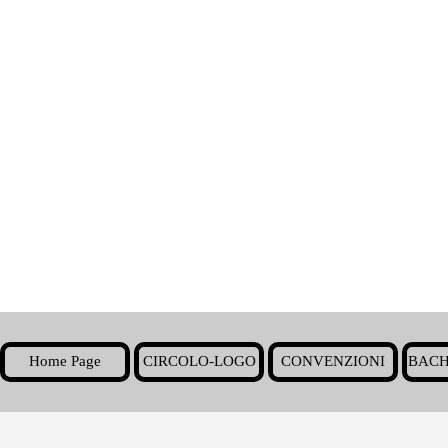
Home Page
CIRCOLO-LOGO
CONVENZIONI
BACH
▼
Torna ai contenuti