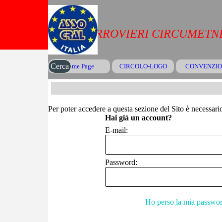
Vai ai contenuti
CRAL FERROVIERI CIRCUMETNE
Cerca
Home Page
CIRCOLO-LOGO
CONVENZIO
▼
Per poter accedere a questa sezione del Sito è necessario 
Hai già un account?
E-mail:
Password:
Ho perso la mia passwo