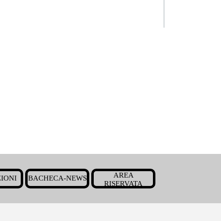
Salta menù
AREA
IONI
BACHECA-NEWS
▼
▼
▼
RISERVATA