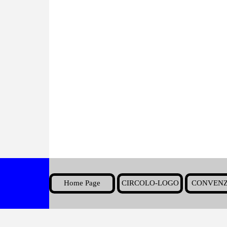
Home Page
CIRCOLO-LOGO
CONVENZ
▼
Torna ai contenuti