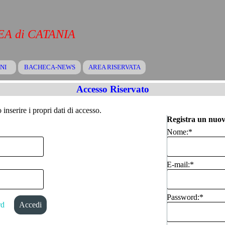
A di CATANIA
Salta menù
NI
BACHECA-NEWS
▼
AREA RISERVATA
▼
▼
Accesso Riservato
inserire i propri dati di accesso.
Registra un nuov
Nome:
*
E-mail:
*
Password:
*
rd