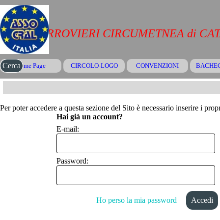
Vai ai contenuti
CRAL FERROVIERI CIRCUMETNEA di CA
Salta menù
Cerca
Home Page
CIRCOLO-LOGO
CONVENZIONI
▼
BACHE
Per poter accedere a questa sezione del Sito è necessario inserire i propr
Hai già un account?
E-mail:
Password:
Ho perso la mia password