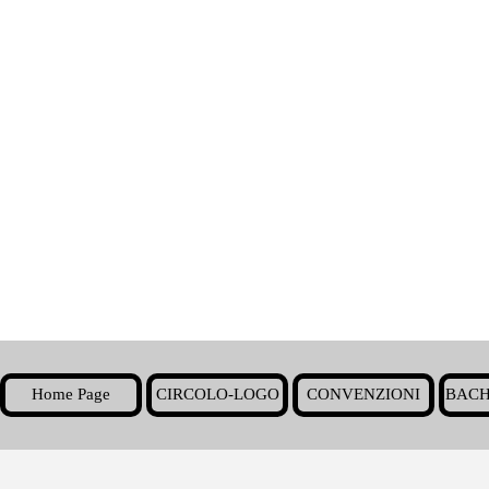
Home Page
CIRCOLO-LOGO
CONVENZIONI
BACH
▼
Torna ai contenuti