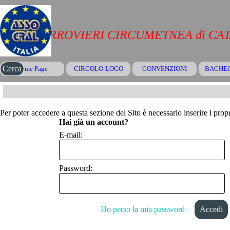
Vai ai contenuti
CRAL FERROVIERI CIRCUMETNEA di CA
Salta menù
Cerca
Home Page
CIRCOLO-LOGO
CONVENZIONI
▼
BACHE
Per poter accedere a questa sezione del Sito è necessario inserire i propr
Hai già un account?
E-mail:
Password:
Ho perso la mia password