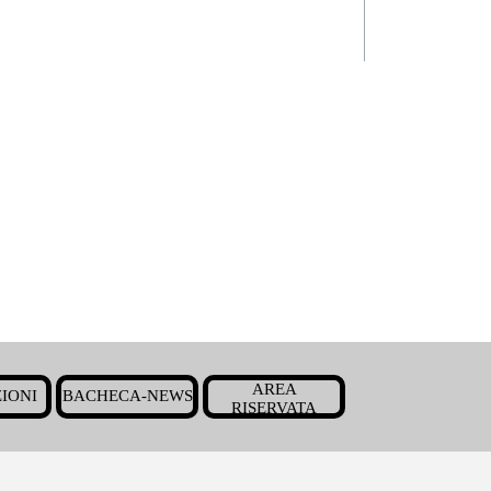
Salta menù
AREA
IONI
BACHECA-NEWS
▼
▼
▼
RISERVATA