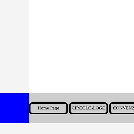
Home Page
CIRCOLO-LOGO
CONVENZ
▼
Torna ai contenuti