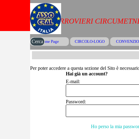
Vai ai contenuti
CRAL FERROVIERI CIRCUMETNE
Cerca
Home Page
CIRCOLO-LOGO
CONVENZIO
▼
Per poter accedere a questa sezione del Sito è necessario 
Hai già un account?
E-mail:
Password:
Ho perso la mia passwo