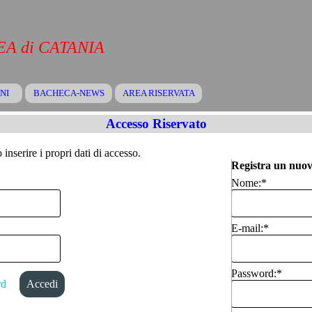
A di CATANIA
Salta menù
NI
BACHECA-NEWS
▼
AREA RISERVATA
▼
▼
Accesso Riservato
inserire i propri dati di accesso.
Registra un nuov
Nome:
*
E-mail:
*
Password:
*
rd