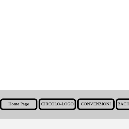
Home Page
CIRCOLO-LOGO
CONVENZIONI
BACH
▼
Torna ai contenuti