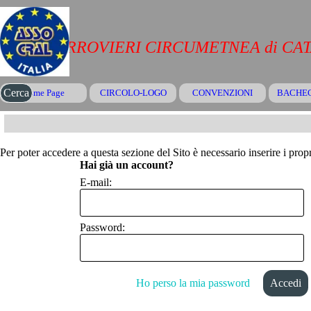
Vai ai contenuti
CRAL FERROVIERI CIRCUMETNEA di CA
Salta menù
Cerca
Home Page
CIRCOLO-LOGO
CONVENZIONI
▼
BACHE
Per poter accedere a questa sezione del Sito è necessario inserire i propr
Hai già un account?
E-mail:
Password:
Ho perso la mia password