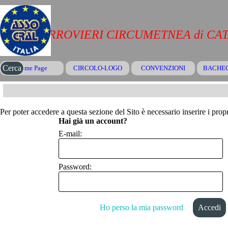
Vai ai contenuti
CRAL FERROVIERI CIRCUMETNEA di CA
Salta menù
Cerca
Home Page
CIRCOLO-LOGO
CONVENZIONI
▼
BACHE
Per poter accedere a questa sezione del Sito è necessario inserire i propr
Hai già un account?
E-mail:
Password:
Ho perso la mia password