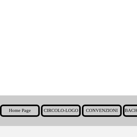
Home Page
CIRCOLO-LOGO
CONVENZIONI
BACH
▼
Torna ai contenuti