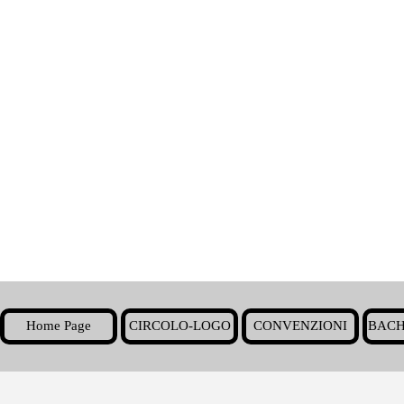
Home Page
CIRCOLO-LOGO
CONVENZIONI
BACH
▼
Torna ai contenuti