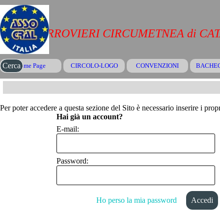
Vai ai contenuti
CRAL FERROVIERI CIRCUMETNEA di CA
Salta menù
Cerca
Home Page
CIRCOLO-LOGO
CONVENZIONI
▼
BACHE
Per poter accedere a questa sezione del Sito è necessario inserire i propr
Hai già un account?
E-mail:
Password:
Ho perso la mia password