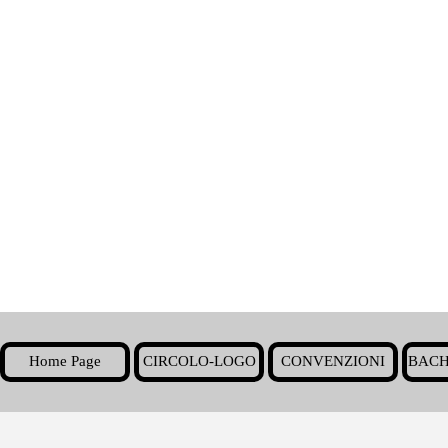
Home Page
CIRCOLO-LOGO
CONVENZIONI
BACH
▼
Torna ai contenuti