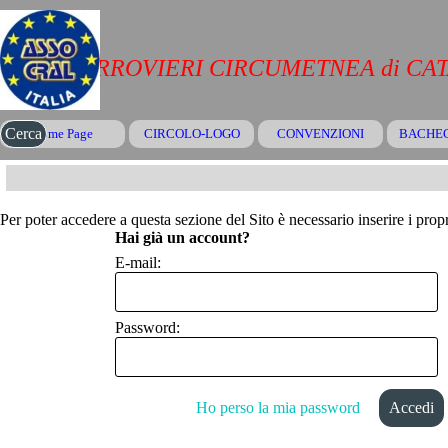
Vai ai contenuti
CRAL FERROVIERI CIRCUMETNEA di CA
Salta menù
Cerca
Home Page
CIRCOLO-LOGO
CONVENZIONI
▼
BACHE
Per poter accedere a questa sezione del Sito è necessario inserire i propr
Hai già un account?
E-mail:
Password:
Ho perso la mia password