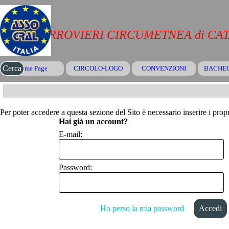
Vai ai contenuti
CRAL FERROVIERI CIRCUMETNEA di CA
Salta menù
Cerca
Home Page
CIRCOLO-LOGO
CONVENZIONI
▼
BACHE
Per poter accedere a questa sezione del Sito è necessario inserire i propr
Hai già un account?
E-mail:
Password:
Ho perso la mia password