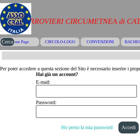
Vai ai contenuti
CRAL FERROVIERI CIRCUMETNEA di CA
Salta menù
Cerca
Home Page
CIRCOLO-LOGO
CONVENZIONI
▼
BACHE
Per poter accedere a questa sezione del Sito è necessario inserire i propr
Hai già un account?
E-mail:
Password:
Ho perso la mia password