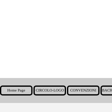
Home Page
CIRCOLO-LOGO
CONVENZIONI
BACH
▼
Torna ai contenuti