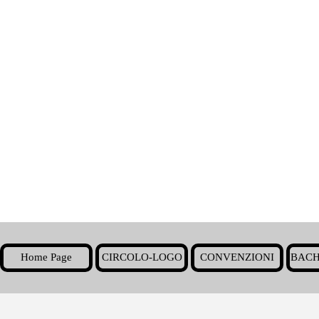
Home Page
CIRCOLO-LOGO
CONVENZIONI
BACH
▼
Torna ai contenuti