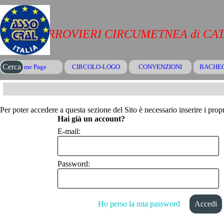
Vai ai contenuti
CRAL FERROVIERI CIRCUMETNEA di CA
Salta menù
Cerca
Home Page
CIRCOLO-LOGO
CONVENZIONI
▼
BACHE
Per poter accedere a questa sezione del Sito è necessario inserire i propr
Hai già un account?
E-mail:
Password:
Ho perso la mia password