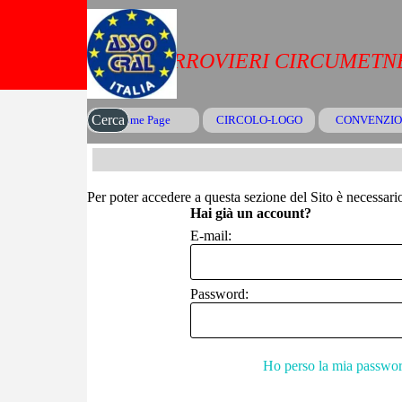
Vai ai contenuti
CRAL FERROVIERI CIRCUMETNE
Cerca
Home Page
CIRCOLO-LOGO
CONVENZIO
▼
Per poter accedere a questa sezione del Sito è necessario 
Hai già un account?
E-mail:
Password:
Ho perso la mia passwo