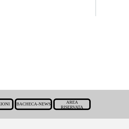
Salta menù
AREA
IONI
BACHECA-NEWS
▼
▼
▼
RISERVATA