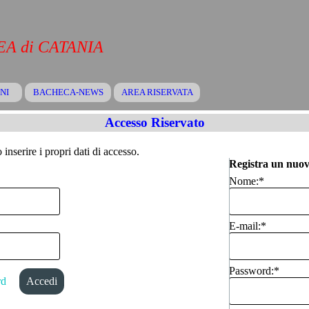
A di CATANIA
Salta menù
NI
BACHECA-NEWS
▼
AREA RISERVATA
▼
▼
Accesso Riservato
inserire i propri dati di accesso.
Registra un nuov
Nome:
*
E-mail:
*
Password:
*
rd