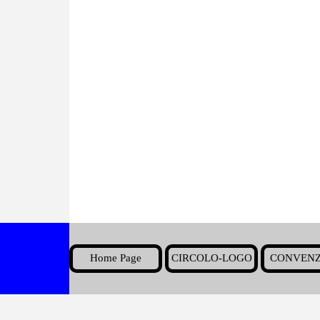
Home Page
CIRCOLO-LOGO
CONVENZ
▼
Torna ai contenuti