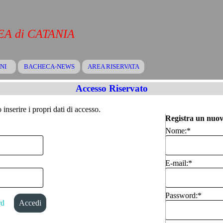
A di CATANIA
Salta menù
NI
BACHECA-NEWS
▼
AREA RISERVATA
▼
▼
Accesso Riservato
inserire i propri dati di accesso.
Registra un nuov
Nome:
*
E-mail:
*
Password:
*
rd