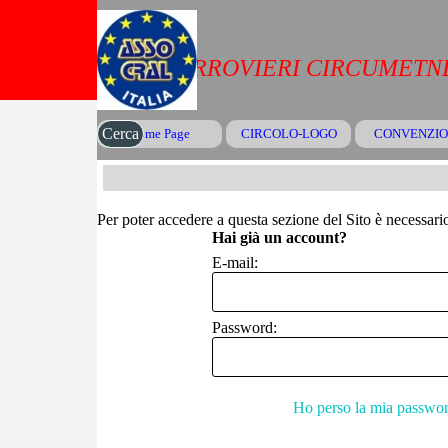
Vai ai contenuti
CRAL FERROVIERI CIRCUMETNE
Cerca
Home Page
CIRCOLO-LOGO
CONVENZIO
▼
Per poter accedere a questa sezione del Sito è necessario 
Hai già un account?
E-mail:
Password:
Ho perso la mia passwo