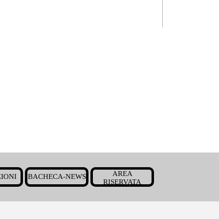
Salta menù
AREA
IONI
BACHECA-NEWS
▼
▼
▼
RISERVATA