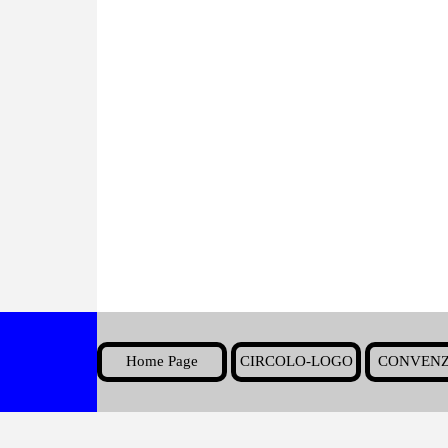
Home Page
CIRCOLO-LOGO
CONVENZ
▼
Torna ai contenuti