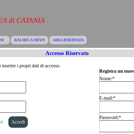
A di CATANIA
Salta menù
NI
BACHECA-NEWS
▼
AREA RISERVATA
▼
▼
Accesso Riservato
inserire i propri dati di accesso.
Registra un nuov
Nome:
*
E-mail:
*
Password:
*
rd