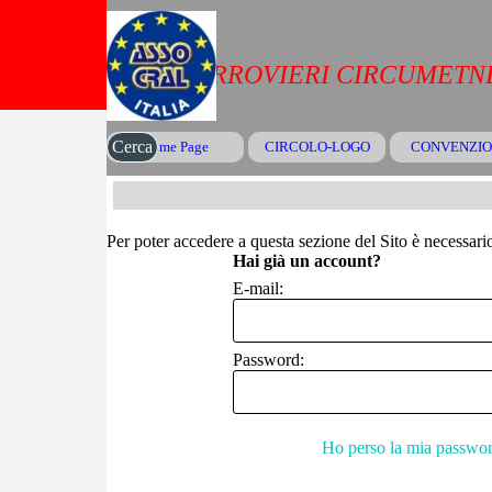
Vai ai contenuti
CRAL FERROVIERI CIRCUMETNE
Cerca
Home Page
CIRCOLO-LOGO
CONVENZIO
▼
Per poter accedere a questa sezione del Sito è necessario 
Hai già un account?
E-mail:
Password:
Ho perso la mia passwo