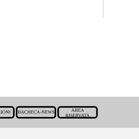
Salta menù
AREA
IONI
BACHECA-NEWS
▼
▼
▼
RISERVATA