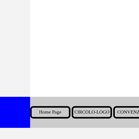
Home Page
CIRCOLO-LOGO
CONVENZ
▼
Torna ai contenuti