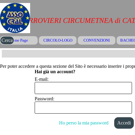
Vai ai contenuti
CRAL FERROVIERI CIRCUMETNEA di CA
Salta menù
Cerca
Home Page
CIRCOLO-LOGO
CONVENZIONI
▼
BACHE
Per poter accedere a questa sezione del Sito è necessario inserire i propr
Hai già un account?
E-mail:
Password:
Ho perso la mia password