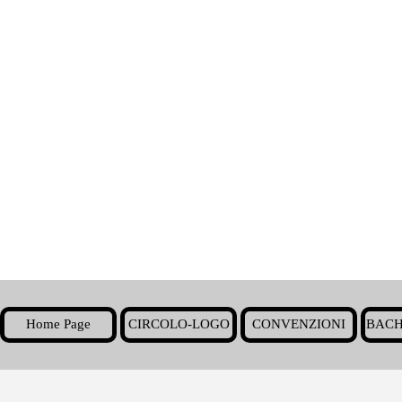
Home Page
CIRCOLO-LOGO
CONVENZIONI
BACH
▼
Torna ai contenuti