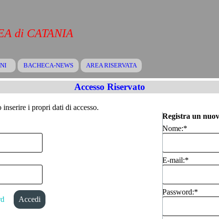
A di CATANIA
Salta menù
NI
BACHECA-NEWS
▼
AREA RISERVATA
▼
▼
Accesso Riservato
inserire i propri dati di accesso.
Registra un nuov
Nome:
*
E-mail:
*
Password:
*
rd