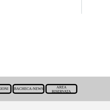
Salta menù
AREA
IONI
BACHECA-NEWS
▼
▼
▼
RISERVATA