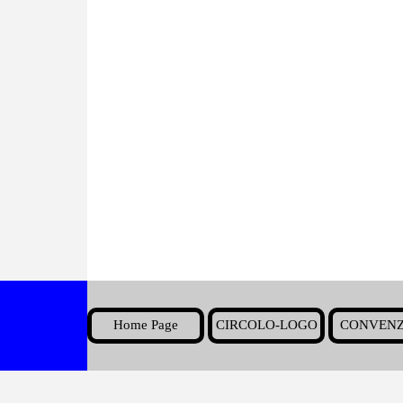
Home Page
CIRCOLO-LOGO
CONVENZ
▼
Torna ai contenuti