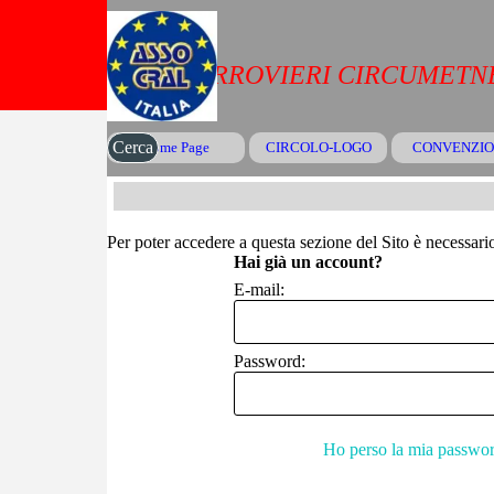
Vai ai contenuti
CRAL FERROVIERI CIRCUMETNE
Cerca
Home Page
CIRCOLO-LOGO
CONVENZIO
▼
Per poter accedere a questa sezione del Sito è necessario 
Hai già un account?
E-mail:
Password:
Ho perso la mia passwo