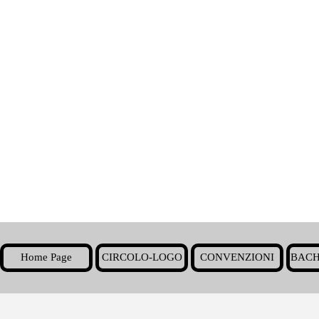
Home Page
CIRCOLO-LOGO
CONVENZIONI
BACH
▼
Torna ai contenuti