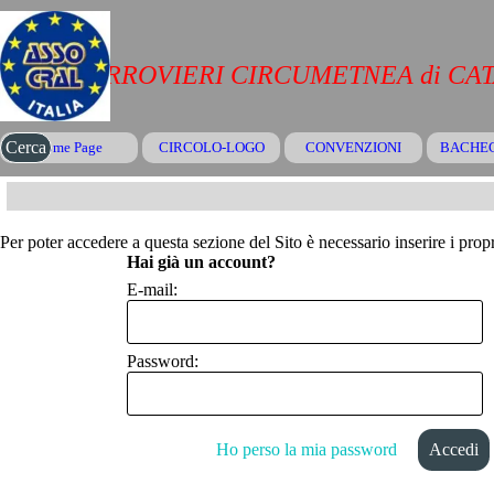
Vai ai contenuti
CRAL FERROVIERI CIRCUMETNEA di CA
Salta menù
Cerca
Home Page
CIRCOLO-LOGO
CONVENZIONI
▼
BACHE
Per poter accedere a questa sezione del Sito è necessario inserire i propr
Hai già un account?
E-mail:
Password:
Ho perso la mia password