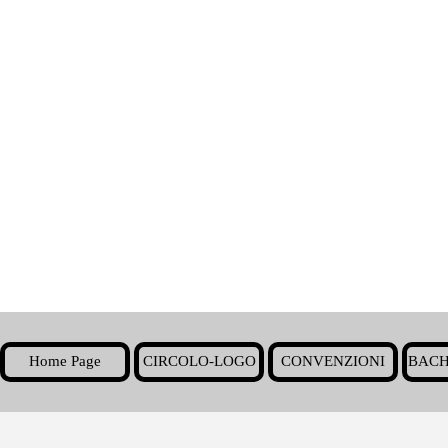
Home Page
CIRCOLO-LOGO
CONVENZIONI
BACH
▼
Torna ai contenuti