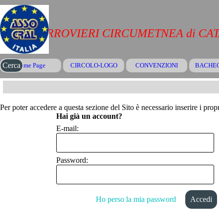
Vai ai contenuti
CRAL FERROVIERI CIRCUMETNEA di CA
Salta menù
Cerca
Home Page
CIRCOLO-LOGO
CONVENZIONI
▼
BACHE
Per poter accedere a questa sezione del Sito è necessario inserire i propr
Hai già un account?
E-mail:
Password:
Ho perso la mia password