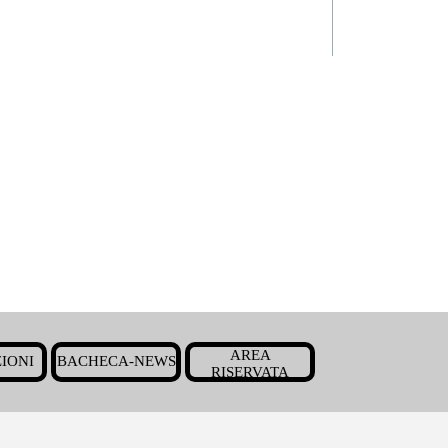
Salta menù
AREA
IONI
BACHECA-NEWS
▼
▼
▼
RISERVATA