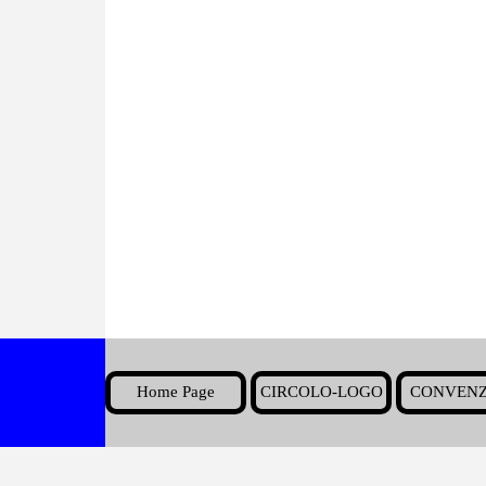
Home Page
CIRCOLO-LOGO
CONVENZ
▼
Torna ai contenuti