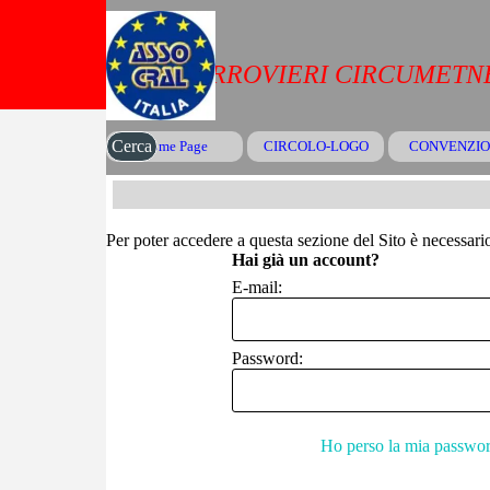
Vai ai contenuti
CRAL FERROVIERI CIRCUMETNE
Cerca
Home Page
CIRCOLO-LOGO
CONVENZIO
▼
Per poter accedere a questa sezione del Sito è necessario 
Hai già un account?
E-mail:
Password:
Ho perso la mia passwo