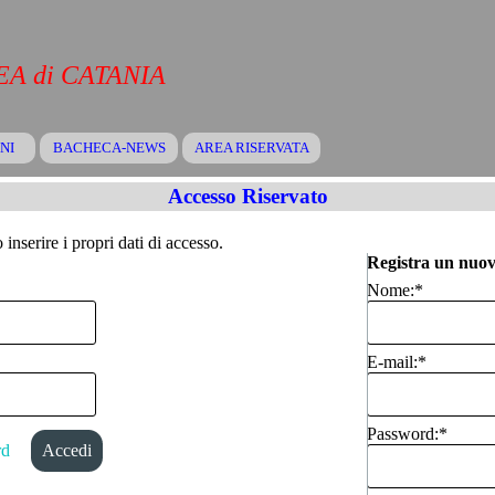
A di CATANIA
Salta menù
NI
BACHECA-NEWS
▼
AREA RISERVATA
▼
▼
Accesso Riservato
inserire i propri dati di accesso.
Registra un nuov
Nome:
*
E-mail:
*
Password:
*
rd