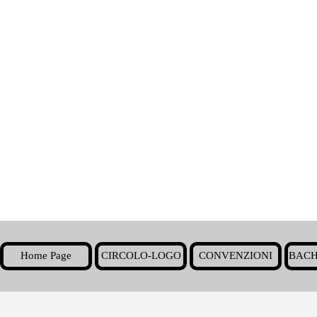
Home Page
CIRCOLO-LOGO
CONVENZIONI
BACH
▼
Torna ai contenuti