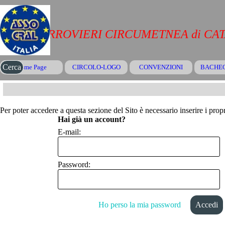
Vai ai contenuti
CRAL FERROVIERI CIRCUMETNEA di CA
Salta menù
Cerca
Home Page
CIRCOLO-LOGO
CONVENZIONI
▼
BACHE
Per poter accedere a questa sezione del Sito è necessario inserire i propr
Hai già un account?
E-mail:
Password:
Ho perso la mia password