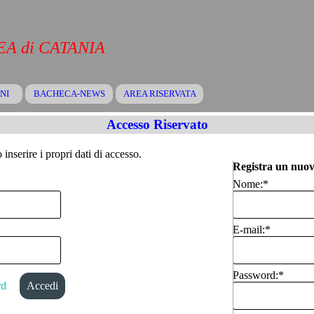
A di CATANIA
Salta menù
NI
BACHECA-NEWS
▼
AREA RISERVATA
▼
▼
Accesso Riservato
inserire i propri dati di accesso.
Registra un nuov
Nome:
*
E-mail:
*
Password:
*
rd