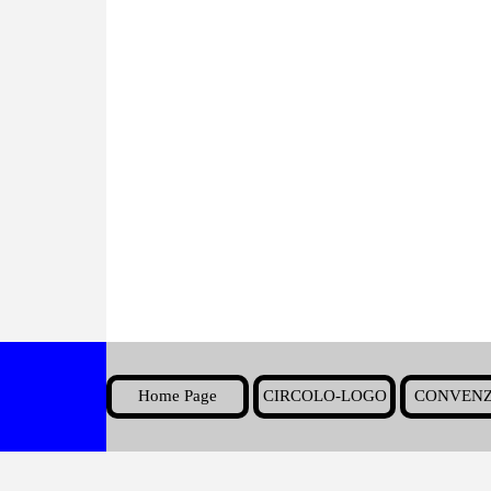
Home Page
CIRCOLO-LOGO
CONVENZ
▼
Torna ai contenuti