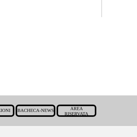
Salta menù
AREA
IONI
BACHECA-NEWS
▼
▼
▼
RISERVATA