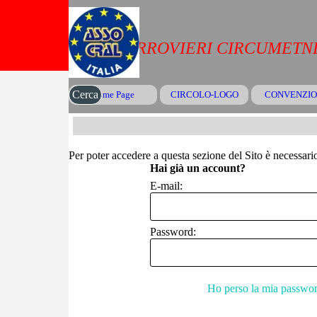
Vai ai contenuti
CRAL FERROVIERI CIRCUMETNE
Cerca
Home Page
CIRCOLO-LOGO
CONVENZIO
▼
Per poter accedere a questa sezione del Sito è necessario 
Hai già un account?
E-mail:
Password:
Ho perso la mia passwo