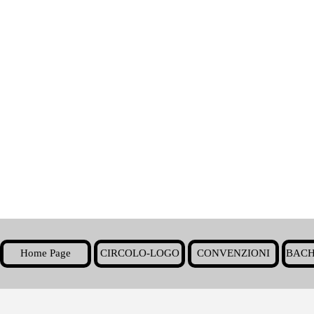
Home Page
CIRCOLO-LOGO
CONVENZIONI
BACH
▼
Torna ai contenuti