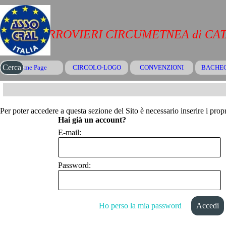
Vai ai contenuti
CRAL FERROVIERI CIRCUMETNEA di CA
Salta menù
Cerca
Home Page
CIRCOLO-LOGO
CONVENZIONI
▼
BACHE
Per poter accedere a questa sezione del Sito è necessario inserire i propr
Hai già un account?
E-mail:
Password:
Ho perso la mia password