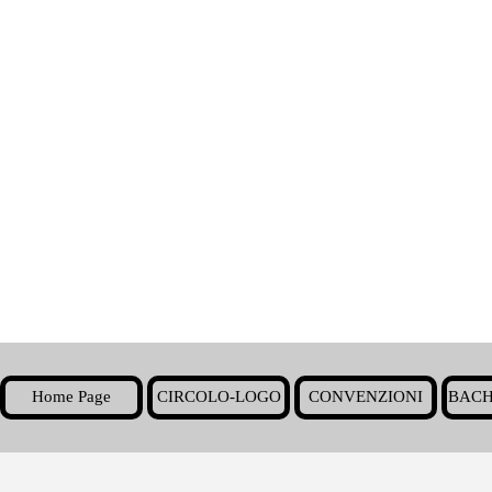
Home Page
CIRCOLO-LOGO
CONVENZIONI
BACH
▼
Torna ai contenuti