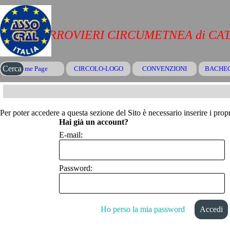
Vai ai contenuti
CRAL FERROVIERI CIRCUMETNEA di CA
Salta menù
Cerca
Home Page
CIRCOLO-LOGO
CONVENZIONI
▼
BACHE
Per poter accedere a questa sezione del Sito è necessario inserire i propr
Hai già un account?
E-mail:
Password:
Ho perso la mia password