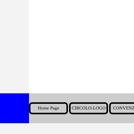
Home Page
CIRCOLO-LOGO
CONVENZ
▼
Torna ai contenuti