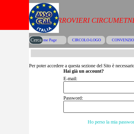
Vai ai contenuti
CRAL FERROVIERI CIRCUMETNE
Cerca
Home Page
CIRCOLO-LOGO
CONVENZIO
▼
Per poter accedere a questa sezione del Sito è necessario 
Hai già un account?
E-mail:
Password:
Ho perso la mia passwo