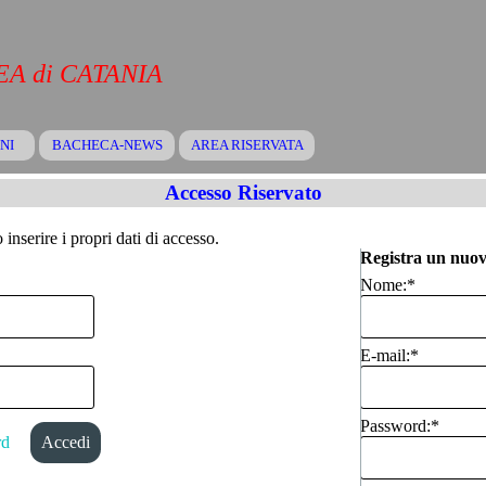
A di CATANIA
Salta menù
NI
BACHECA-NEWS
▼
AREA RISERVATA
▼
▼
Accesso Riservato
inserire i propri dati di accesso.
Registra un nuov
Nome:
*
E-mail:
*
Password:
*
rd