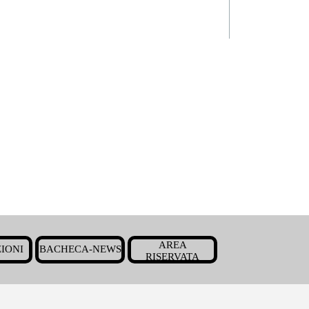
Salta menù
AREA
IONI
BACHECA-NEWS
▼
▼
▼
RISERVATA