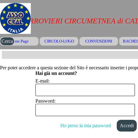
Vai ai contenuti
CRAL FERROVIERI CIRCUMETNEA di CA
Salta menù
Cerca
Home Page
CIRCOLO-LOGO
CONVENZIONI
▼
BACHE
Per poter accedere a questa sezione del Sito è necessario inserire i propr
Hai già un account?
E-mail:
Password:
Ho perso la mia password