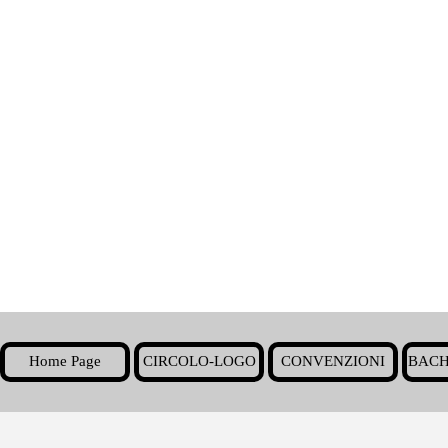
Home Page
CIRCOLO-LOGO
CONVENZIONI
BACH
▼
Torna ai contenuti