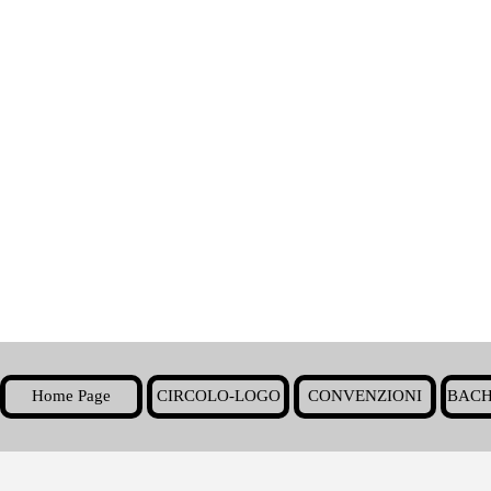
Home Page
CIRCOLO-LOGO
CONVENZIONI
BACH
▼
Torna ai contenuti