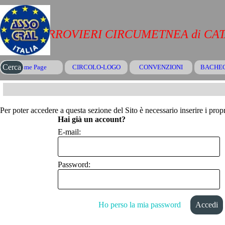
Vai ai contenuti
CRAL FERROVIERI CIRCUMETNEA di CA
Salta menù
Cerca
Home Page
CIRCOLO-LOGO
CONVENZIONI
▼
BACHE
Per poter accedere a questa sezione del Sito è necessario inserire i propr
Hai già un account?
E-mail:
Password:
Ho perso la mia password