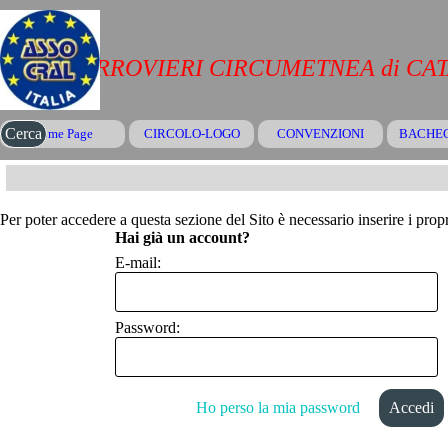
Vai ai contenuti
CRAL FERROVIERI CIRCUMETNEA di CA
Salta menù
Cerca
Home Page
CIRCOLO-LOGO
CONVENZIONI
▼
BACHE
Per poter accedere a questa sezione del Sito è necessario inserire i propr
Hai già un account?
E-mail:
Password:
Ho perso la mia password